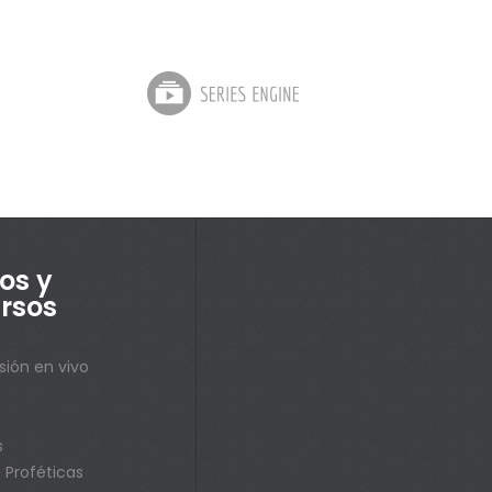
os y
rsos
sión en vivo
s
s
 Proféticas