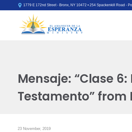

1779 E 172nd Street - Bronx, NY 10472 • 254 Spackenkill Road - 
Mensaje: “Clase 6: 
Testamento” from
23 November, 2019