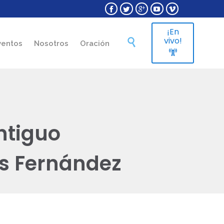





¡En
Skip
vivo!

ventos
Nosotros
Oración
to

content
ntiguo
s Fernández