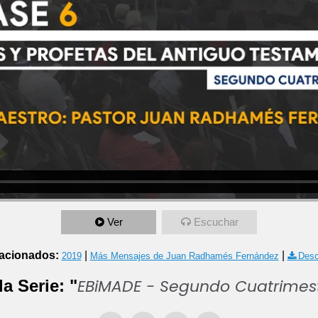
Ver
Escuchar
acionados:
|
|
2019
Más Mensajes de Juan Radhamés Fernández
Desc
EBiMADE - Segundo Cuatrimes
la Serie: "