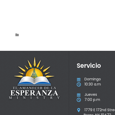
Category

Servicio
Domingo

10:30 a.m

Jueves

7:00 p.m

1779 E 172nd Stre
