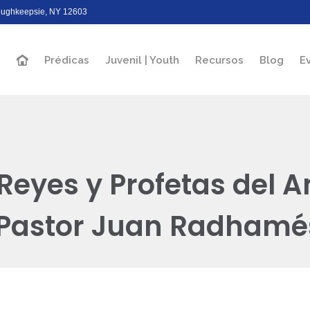
Poughkeepsie, NY 12603
Prédicas
Juvenil | Youth
Recursos
Blog
E
Reyes y Profetas del A
 Pastor Juan Radhamé