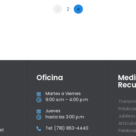
1
2
»
Oficina
Medi
Recu
Martes a Viernes

9:00 a.m – 4:00 p.m

Transmi
Prédica
Jueves

Jubileos
hasta las 3:00 p.m

Artículo
Tel: (718) 863-4440

et
Palabras