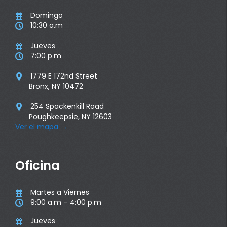
Domingo

10:30 a.m

Jueves

7:00 p.m

1779 E 172nd Street

Bronx, NY 10472
254 Spackenkill Road

Poughkeepsie, NY 12603
Ver el mapa
→
Oficina
Martes a Viernes

9:00 a.m – 4:00 p.m

Jueves
