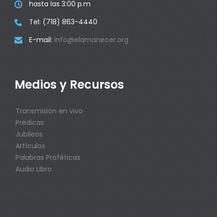
hasta las 3:00 p.m

Tel: (718) 863-4440

E-mail:
info@elamanecer.org

Medios y Recursos
Transmisión en vivo
Prédicas
Jubileos
Artículos
Palabras Proféticas
Audio Libro