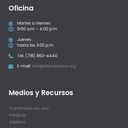
Oficina
Martes a Viernes

9:00 a.m – 4:00 p.m

Jueves

hasta las 3:00 p.m

Tel: (718) 863-4440

E-mail:
info@elamanecer.org

Medios y Recursos
Transmisión en vivo
Prédicas
Jubileos