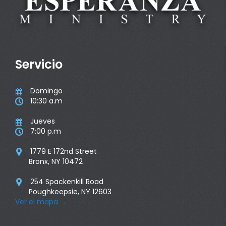
Servicio
Domingo

10:30 a.m

Jueves

7:00 p.m

1779 E 172nd Street

Bronx, NY 10472
254 Spackenkill Road

Poughkeepsie, NY 12603
Ver el mapa
→