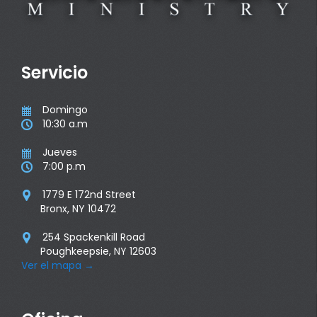
Servicio
Domingo

10:30 a.m

Jueves

7:00 p.m

1779 E 172nd Street

Bronx, NY 10472
254 Spackenkill Road

Poughkeepsie, NY 12603
Ver el mapa
→