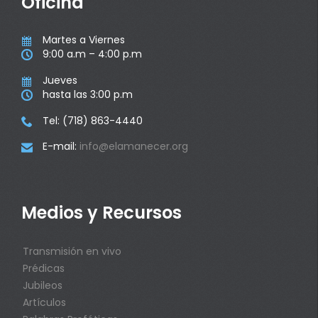
Oficina
Martes a Viernes

9:00 a.m – 4:00 p.m

Jueves

hasta las 3:00 p.m

Tel: (718) 863-4440

E-mail:
info@elamanecer.org

Medios y Recursos
Transmisión en vivo
Prédicas
Jubileos
Artículos