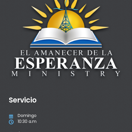
Servicio
Domingo

10:30 a.m
