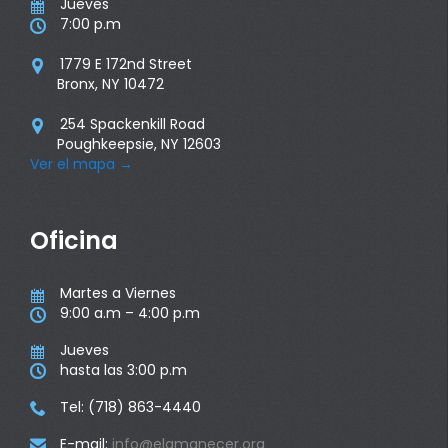
Jueves

7:00 p.m

1779 E 172nd Street

Bronx, NY 10472
254 Spackenkill Road

Poughkeepsie, NY 12603
Ver el mapa
→
Oficina
Martes a Viernes

9:00 a.m – 4:00 p.m

Jueves

hasta las 3:00 p.m

Tel: (718) 863-4440

E-mail:
info@elamanecer.org
