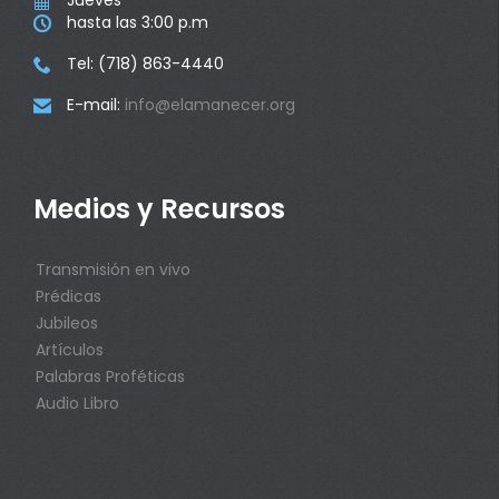
Jueves

hasta las 3:00 p.m

Tel: (718) 863-4440

E-mail:
info@elamanecer.org

Medios y Recursos
Transmisión en vivo
Prédicas
Jubileos
Artículos
Palabras Proféticas
Audio Libro