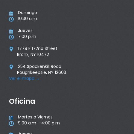
Domingo

10:30 a.m

Jueves

7:00 p.m

1779 E 172nd Street

Bronx, NY 10472
254 Spackenkill Road

Poughkeepsie, NY 12603
Ver el mapa
→
Oficina
Martes a Viernes

9:00 a.m – 4:00 p.m
