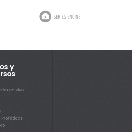
os y
rsos
sión en vivo
s
s
 Proféticas
bro