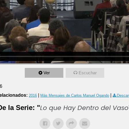
Ver
Escuchar
6
elacionados:
|
|
2016
Más Mensajes de Carlos Manuel Ogando
Descar
Lo que Hay Dentro del Vaso
De la Serie: "