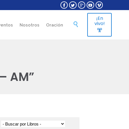





¡En
Skip
vivo!

ventos
Nosotros
Oración
to

content
 – AM”