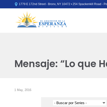

1779 E 172nd Street - Bronx, NY 10472 • 254 Spackenkill Road - 
Mensaje: “Lo que H
1 May, 2016