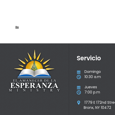
Category

Servicio
Domingo

10:30 a.m

Jueves

7:00 p.m

1779 E 172nd Stre

Bronx, NY 10472