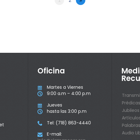
1
2
»
Oficina
Medi
Recu
Martes a Viernes

9:00 a.m – 4:00 p.m

Transmi
Prédica
Jueves

Jubileos
hasta las 3:00 p.m

Artículo
Tel: (718) 863-4440

et
Palabras
Audio Li
E-mail:
