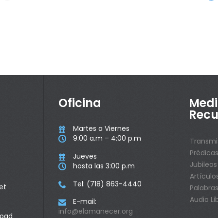
Oficina
Medi
Recu
Martes a Viernes

9:00 a.m – 4:00 p.m

Transmi
Prédica
Jueves

Jubileos
hasta las 3:00 p.m

Artículo
Tel: (718) 863-4440

et
Palabras
Audio Li
E-mail:

info@elamanecer.org
Road