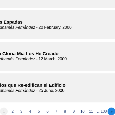
s Espadas
dhamés Fernández
- 20 February, 2000
a Gloria Mia Los He Creado
dhamés Fernández
- 12 March, 2000
ios que Re-edifican el Edificio
dhamés Fernández
- 25 June, 2000
1
2
3
4
5
6
7
8
9
10
11
…109
»