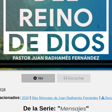
Ver
Escuchar
018
acionados:
|
|
2018
Más Mensajes de Juan Radhamés Fernández
Desc
Mensajes
De la Serie: "
"