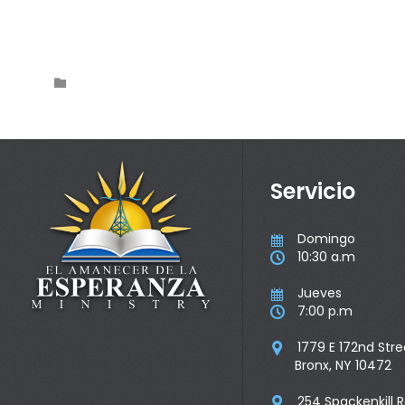
Category

Servicio
Domingo

10:30 a.m

Jueves

7:00 p.m

1779 E 172nd Stre

Bronx, NY 10472
254 Spackenkill 
