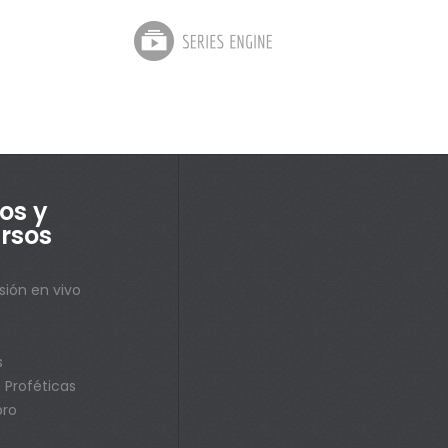
os y
rsos
sión en vivo
s
s
 Proféticas
bro