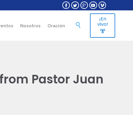





¡En
Skip
vivo!

ventos
Nosotros
Oración
to

content
 from Pastor Juan