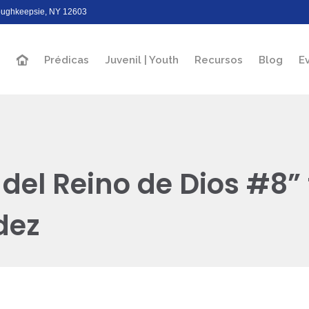
Poughkeepsie, NY 12603
Prédicas
Juvenil | Youth
Recursos
Blog
E
 del Reino de Dios #8”
dez