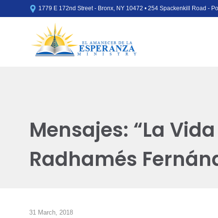

1779 E 172nd Street - Bronx, NY 10472 • 254 Spackenkill Road - 
Mensajes: “La Vida
Radhamés Fernán
31 March, 2018