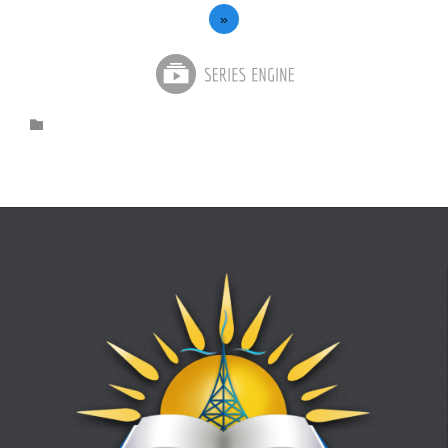
»
Category
