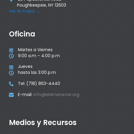
Poughkeepsie, NY 12603
Ver el mapa
→
Oficina
Martes a Viernes

9:00 a.m – 4:00 p.m

Jueves

hasta las 3:00 p.m

Tel: (718) 863-4440

E-mail:
info@elamanecer.org

Medios y Recursos