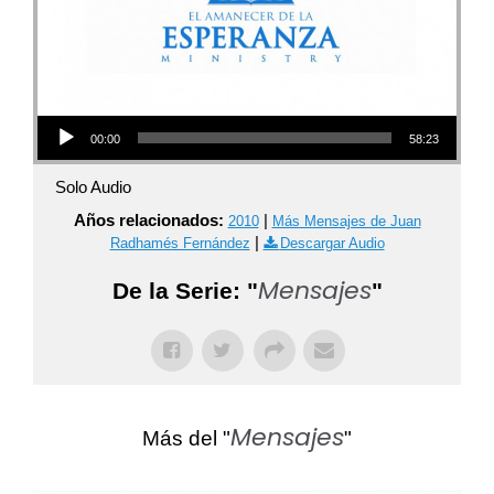
Audio Player
00:00
58:23
Solo Audio
Años relacionados:
|
2010
Más Mensajes de Juan
|
Radhamés Fernández
Descargar Audio
Mensajes
De la Serie: "
"
Mensajes
Más del "
"