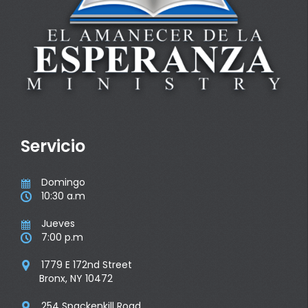
Servicio
Domingo

10:30 a.m

Jueves

7:00 p.m

1779 E 172nd Street

Bronx, NY 10472
254 Spackenkill Road
