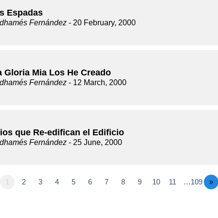
s Espadas
dhamés Fernández
- 20 February, 2000
a Gloria Mia Los He Creado
dhamés Fernández
- 12 March, 2000
ios que Re-edifican el Edificio
dhamés Fernández
- 25 June, 2000
1
2
3
4
5
6
7
8
9
10
11
…109
»