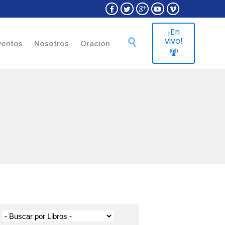





¡En
Skip
vivo!

ventos
Nosotros
Oración
to

content