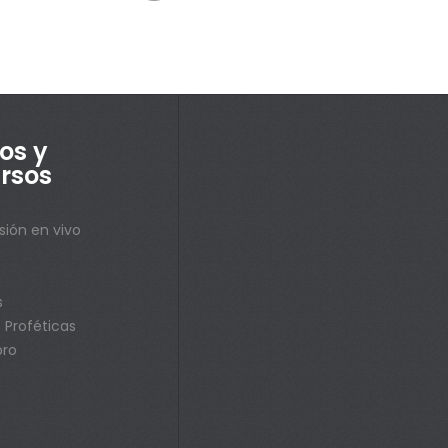
os y
rsos
sión en vivo
s
s
 Proféticas
bro