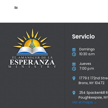
Category

Servicio
Domingo

10:30 a.m

Jueves

7:00 p.m

1779 E 172nd Stre

Bronx, NY 10472
254 Spackenkill 

Poughkeepsie, NY
Ver el mapa
→