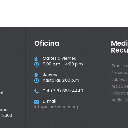
Oficina
Medi
Recu
Martes a Viernes

9:00 a.m – 4:00 p.m

Transmi
Prédica
Jueves

Jubileos
hasta las 3:00 p.m

Artículo
Tel: (718) 863-4440

et
Palabras
Audio Li
E-mail:

info@elamanecer.org
Road
 12603