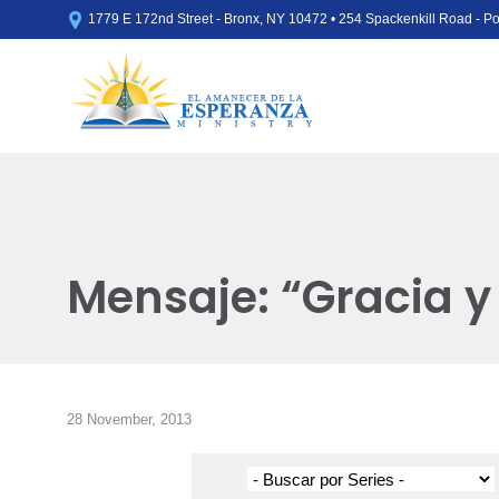

1779 E 172nd Street - Bronx, NY 10472 • 254 Spackenkill Road - 
Mensaje: “Gracia y
28 November, 2013