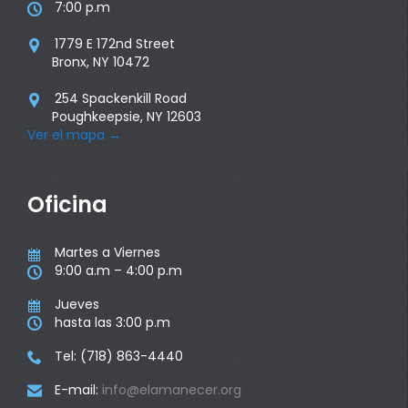
7:00 p.m

1779 E 172nd Street

Bronx, NY 10472
254 Spackenkill Road

Poughkeepsie, NY 12603
Ver el mapa
→
Oficina
Martes a Viernes

9:00 a.m – 4:00 p.m

Jueves

hasta las 3:00 p.m

Tel: (718) 863-4440

E-mail:
info@elamanecer.org
