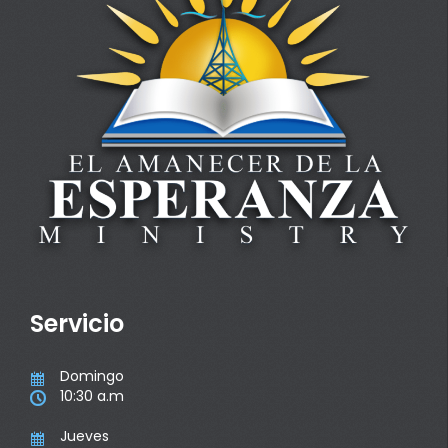
Servicio
Domingo

10:30 a.m

Jueves
