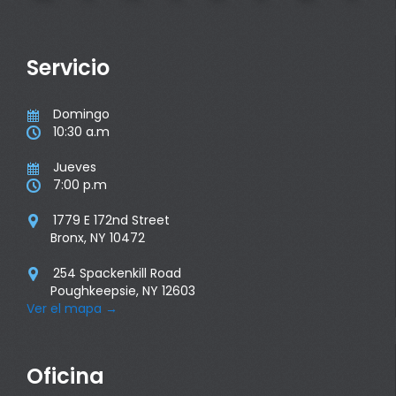
Servicio
Domingo

10:30 a.m

Jueves

7:00 p.m

1779 E 172nd Street

Bronx, NY 10472
254 Spackenkill Road

Poughkeepsie, NY 12603
Ver el mapa
→
Oficina