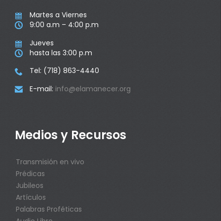
Martes a Viernes

9:00 a.m – 4:00 p.m

Jueves

hasta las 3:00 p.m

Tel: (718) 863-4440

E-mail:
info@elamanecer.org

Medios y Recursos
Transmisión en vivo
Prédicas
Jubileos
Artículos
Palabras Proféticas
Audio Libro