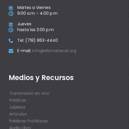
Martes a Viernes

9:00 a.m – 4:00 p.m

Jueves

hasta las 3:00 p.m

Tel: (718) 863-4440

E-mail:
info@elamanecer.org

Medios y Recursos
Transmisión en vivo
Prédicas
Jubileos
Artículos
Palabras Proféticas
Audio Libro