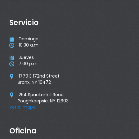
Servicio
Domingo

10:30 a.m

Jueves

7:00 p.m

1779 E 172nd Street

Bronx, NY 10472
254 Spackenkill Road

Poughkeepsie, NY 12603
Ver el mapa
→
Oficina