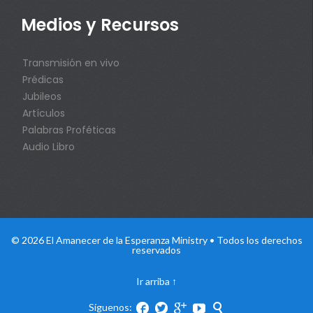
Medios y Recursos
Transmisión en vivo
Prédicas
Jubileos
Artículos
Palabras Proféticas
Audio Libro
© 2026 El Amanecer de la Esperanza Ministry • Todos los derechos
reservados
Ir arriba
↑
Síguenos:




