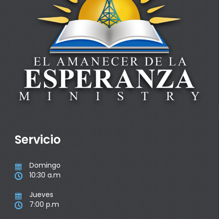
Servicio
Domingo

10:30 a.m

Jueves

7:00 p.m
