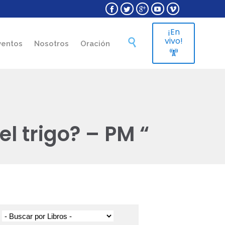





¡En
Skip
vivo!

ventos
Nosotros
Oración
to

content
l trigo? – PM “