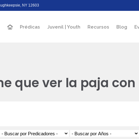
Poughkeepsie, NY 12603
Prédicas
Juvenil | Youth
Recursos
Blog
E
e que ver la paja con e