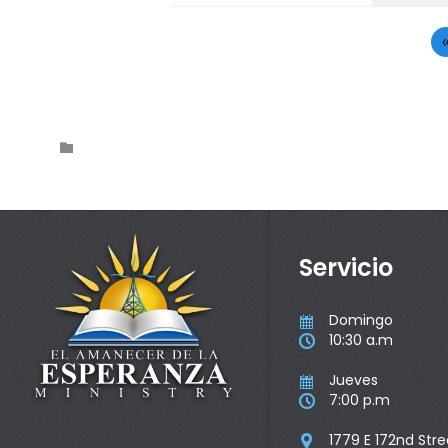
Category

Servicio
Domingo

10:30 a.m

Jueves

7:00 p.m

1779 E 172nd Stre
