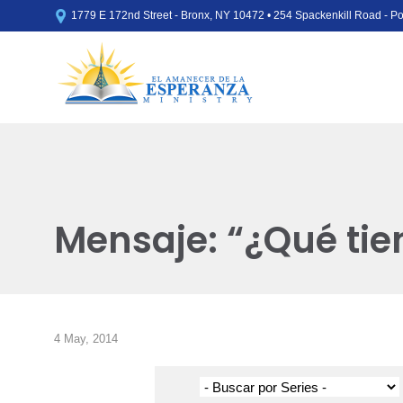

1779 E 172nd Street - Bronx, NY 10472 • 254 Spackenkill Road - 
Mensaje: “¿Qué tien
4 May, 2014