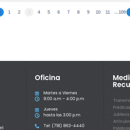
«
1
2
3
4
5
6
7
8
9
10
11
…109
Oficina
Medi
Recu
Martes a Viernes

9:00 a.m – 4:00 p.m

Transmi
Prédica
Jueves

Jubileos
hasta las 3:00 p.m

Artículo
Tel: (718) 863-4440

et
Palabras