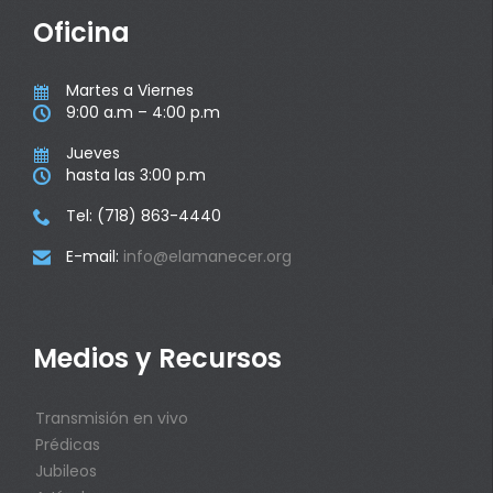
Oficina
Martes a Viernes

9:00 a.m – 4:00 p.m

Jueves

hasta las 3:00 p.m

Tel: (718) 863-4440

E-mail:
info@elamanecer.org

Medios y Recursos
Transmisión en vivo
Prédicas
Jubileos