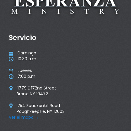
Servicio
Domingo

10:30 a.m

Jueves

7:00 p.m

1779 E 172nd Street

Bronx, NY 10472
254 Spackenkill Road

Poughkeepsie, NY 12603
Ver el mapa
→