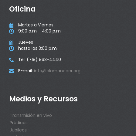
Oficina
Martes a Viernes

9:00 a.m – 4:00 p.m

Jueves

hasta las 3:00 p.m

Tel: (718) 863-4440

E-mail:
info@elamanecer.org

Medios y Recursos
Transmisión en vivo
Prédicas
Jubileos