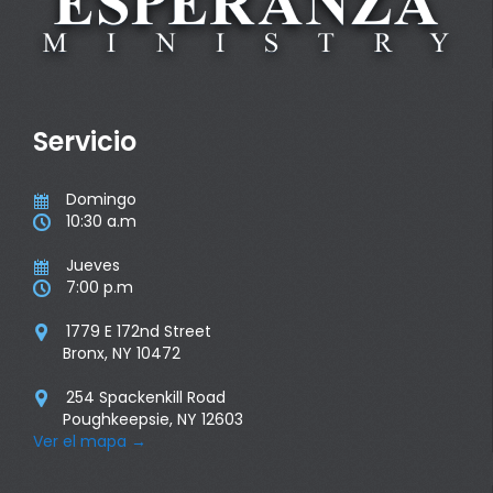
Servicio
Domingo

10:30 a.m

Jueves

7:00 p.m

1779 E 172nd Street

Bronx, NY 10472
254 Spackenkill Road

Poughkeepsie, NY 12603
Ver el mapa
→