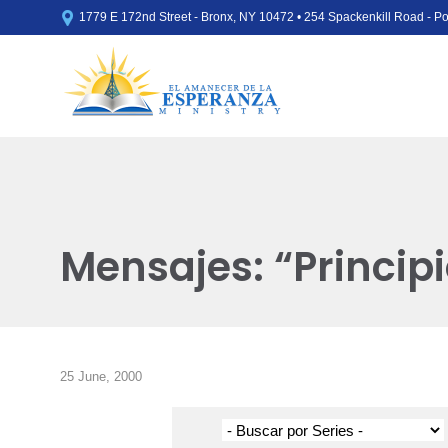

1779 E 172nd Street - Bronx, NY 10472 • 254 Spackenkill Road - 
Mensajes: “Principi
25 June, 2000