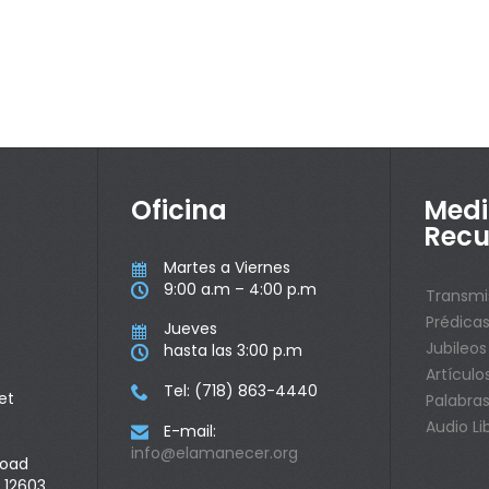
Oficina
Medi
Recu
Martes a Viernes

9:00 a.m – 4:00 p.m

Transmi
Prédica
Jueves

Jubileos
hasta las 3:00 p.m

Artículo
Tel: (718) 863-4440

et
Palabras
Audio Li
E-mail:

info@elamanecer.org
Road
 12603