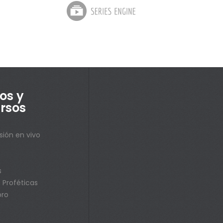
os y
rsos
sión en vivo
s
s
 Proféticas
bro