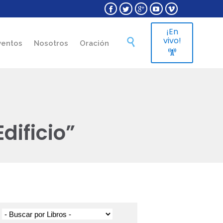





¡En
Skip
vivo!

ventos
Nosotros
Oración
to

content
dificio”