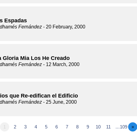
s Espadas
dhamés Fernández
- 20 February, 2000
a Gloria Mia Los He Creado
dhamés Fernández
- 12 March, 2000
ios que Re-edifican el Edificio
dhamés Fernández
- 25 June, 2000
1
2
3
4
5
6
7
8
9
10
11
…109
»