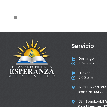
Category

Servicio
Domingo

10:30 a.m

Jueves

7:00 p.m

1779 E 172nd Stre

Bronx, NY 10472
254 Spackenkill 

Poughkeepsie, NY