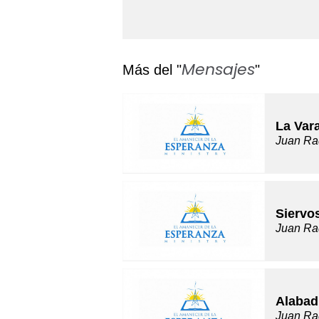
Mensajes
Más del "
"
La Var
Juan Ra
Siervo
Juan Ra
Alabad
Juan Ra