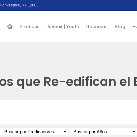
Poughkeepsie, NY 12603
Prédicas
Juvenil | Youth
Recursos
Blog
E
os que Re-edifican el E