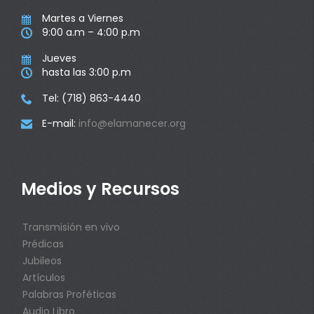
Martes a Viernes

9:00 a.m – 4:00 p.m

Jueves

hasta las 3:00 p.m

Tel: (718) 863-4440

E-mail:
info@elamanecer.org

Medios y Recursos
Transmisión en vivo
Prédicas
Jubileos
Artículos
Palabras Proféticas
Audio Libro