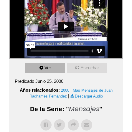
Ver
Escuchar
Predicado Junio 25, 2000
Años relacionados:
|
2000
Más Mensajes de Juan
|
Radhamés Fernández
Descargar Audio
Mensajes
De la Serie: "
"