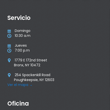
Servicio
Domingo

10:30 a.m

Jueves

7:00 p.m

1779 E 172nd Street

Bronx, NY 10472
254 Spackenkill Road

Poughkeepsie, NY 12603
Ver el mapa
→
Oficina