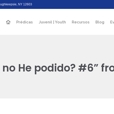
Poughkeepsie, NY 12603
Prédicas
Juvenil | Youth
Recursos
Blog
E
 no He podido? #6” fr