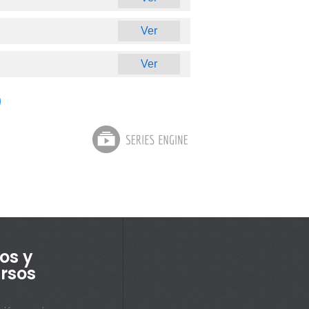
Ver
Ver
os y
rsos