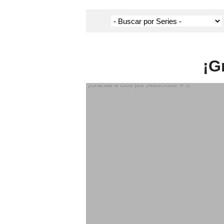
¡G
¡Gracias a Dios por Jesucristo! # 5