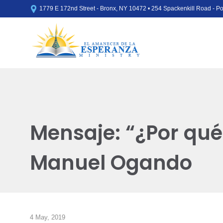

1779 E 172nd Street - Bronx, NY 10472 • 254 Spackenkill Road - 
Mensaje: “¿Por qué
Manuel Ogando
4 May, 2019