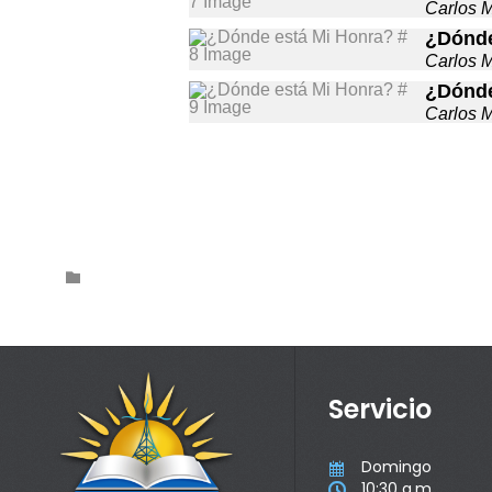
Carlos 
¿Dónde
Carlos 
¿Dónde
Carlos 
Category

Servicio
Domingo

10:30 a.m
