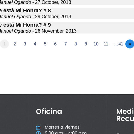
Manuel Ogando
- 27 October, 2013
 está Mi Honra? # 8
Manuel Ogando
- 29 October, 2013
 está Mi Honra? # 9
Manuel Ogando
- 26 November, 2013
1
2
3
4
5
6
7
8
9
10
11
…41
»
Oficina
Medi
Recu
Martes a Viernes

9:00 a.m – 4:00 p.m
