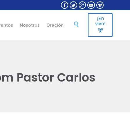





¡En
Skip
vivo!

ventos
Nosotros
Oración
to

content
om Pastor Carlos