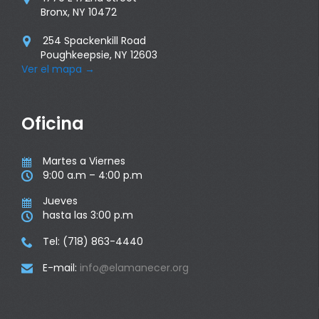
Bronx, NY 10472
254 Spackenkill Road

Poughkeepsie, NY 12603
Ver el mapa
→
Oficina
Martes a Viernes

9:00 a.m – 4:00 p.m

Jueves

hasta las 3:00 p.m

Tel: (718) 863-4440

E-mail:
info@elamanecer.org
