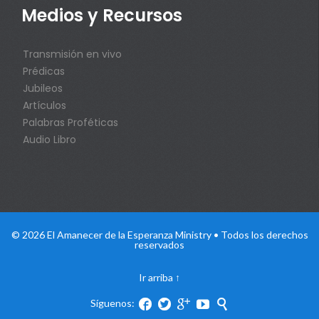
Medios y Recursos
Transmisión en vivo
Prédicas
Jubileos
Artículos
Palabras Proféticas
Audio Libro
© 2026 El Amanecer de la Esperanza Ministry • Todos los derechos
reservados
Ir arriba
↑
Síguenos:




