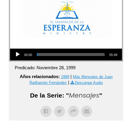
Audio Player
00:00
55:49
Predicado: Noviembre 28, 1999
Años relacionados:
|
1999
Más Mensajes de Juan
|
Radhamés Fernández
Descargar Audio
Mensajes
De la Serie: "
"