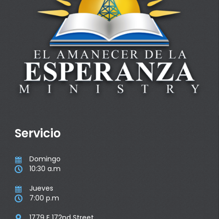
Servicio
Domingo

10:30 a.m

Jueves

7:00 p.m

1779 E 172nd Street
