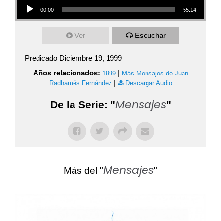
00:00
55:14
Ver
Escuchar
Predicado Diciembre 19, 1999
Años relacionados:
|
1999
Más Mensajes de Juan
|
Radhamés Fernández
Descargar Audio
Mensajes
De la Serie: "
"
Mensajes
Más del "
"