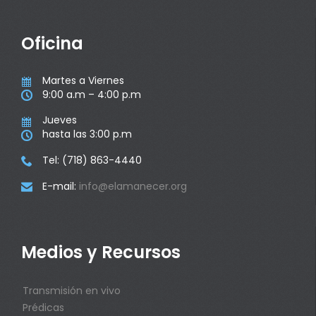
Oficina
Martes a Viernes

9:00 a.m – 4:00 p.m

Jueves

hasta las 3:00 p.m

Tel: (718) 863-4440

E-mail:
info@elamanecer.org

Medios y Recursos
Transmisión en vivo
Prédicas