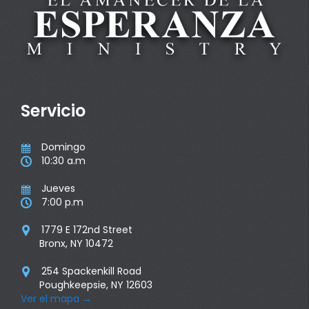
Servicio
Domingo

10:30 a.m

Jueves

7:00 p.m

1779 E 172nd Street

Bronx, NY 10472
254 Spackenkill Road

Poughkeepsie, NY 12603
Ver el mapa
→