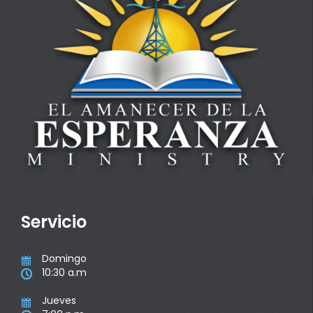
Servicio
Domingo

10:30 a.m

Jueves
