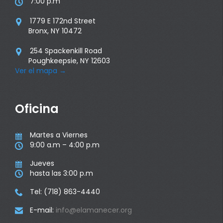
7:00 p.m

1779 E 172nd Street

Bronx, NY 10472
254 Spackenkill Road

Poughkeepsie, NY 12603
Ver el mapa
→
Oficina
Martes a Viernes

9:00 a.m – 4:00 p.m

Jueves

hasta las 3:00 p.m

Tel: (718) 863-4440

E-mail:
info@elamanecer.org
