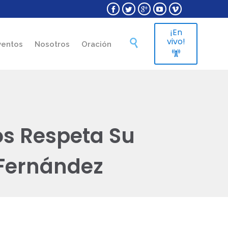





¡En
Skip
vivo!

ventos
Nosotros
Oración
to

content
os Respeta Su
Fernández