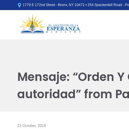

1779 E 172nd Street - Bronx, NY 10472 • 254 Spackenkill Road - 
Mensaje: “Orden Y
autoridad” from P
23 October, 2019