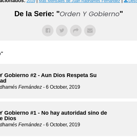
acionados:
|
|
2019
Más Mensajes de Juan Radhamés Fernández
Desc
Orden Y Gobierno
De la Serie: "
"
o
"
Y Gobierno #2 - Aun Dios Respeta Su
dad
dhamés Fernández
- 6 October, 2019
Y Gobierno #1 - No hay autoridad sino de
de Dios
dhamés Fernández
- 6 October, 2019