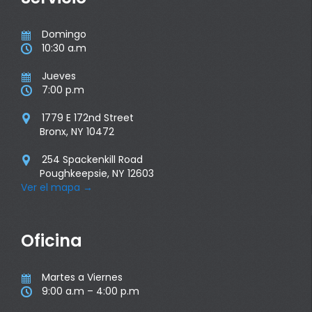
Domingo

10:30 a.m

Jueves

7:00 p.m

1779 E 172nd Street

Bronx, NY 10472
254 Spackenkill Road

Poughkeepsie, NY 12603
Ver el mapa
→
Oficina
Martes a Viernes

9:00 a.m – 4:00 p.m
