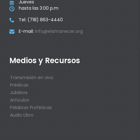
Jueves

hasta las 3:00 p.m

Tel: (718) 863-4440

E-mail:
info@elamanecer.org

Medios y Recursos
Transmisión en vivo
Prédicas
Jubileos
Artículos
Palabras Proféticas
Audio Libro