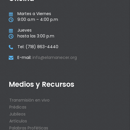
Martes a Viernes

9:00 a.m – 4:00 p.m

Jueves

hasta las 3:00 p.m

Tel: (718) 863-4440

E-mail:
info@elamanecer.org

Medios y Recursos
Transmisión en vivo
Prédicas
Jubileos
Artículos
Palabras Proféticas