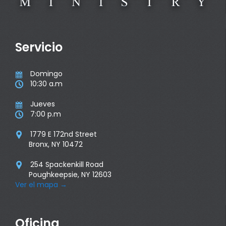
Servicio
Domingo

10:30 a.m

Jueves

7:00 p.m

1779 E 172nd Street

Bronx, NY 10472
254 Spackenkill Road

Poughkeepsie, NY 12603
Ver el mapa
→
Oficina