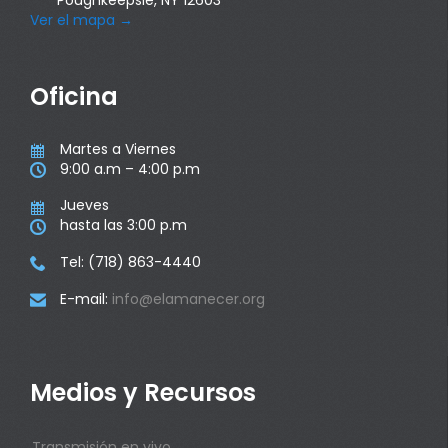
Ver el mapa
→
Oficina
Martes a Viernes

9:00 a.m – 4:00 p.m

Jueves

hasta las 3:00 p.m

Tel: (718) 863-4440

E-mail:
info@elamanecer.org

Medios y Recursos
Transmisión en vivo