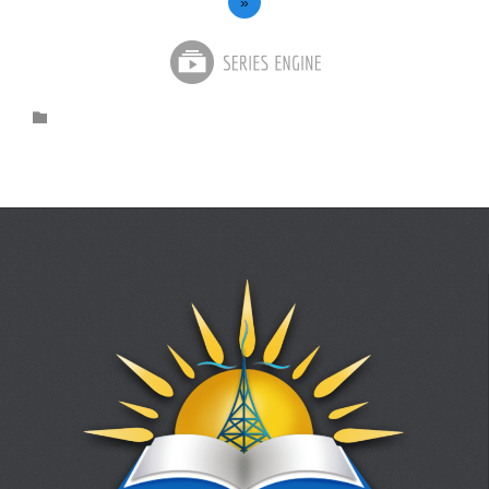
»
Category
