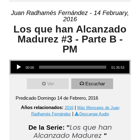
Juan Radhamés Fernández - 14 February,
2016
Los que han Alcanzado
Madurez #3 - Parte B -
PM
Audio Player
00:00
01:35:53
Ver
Escuchar
Predicado Domingo 14 de Febrero, 2016
Años relacionados:
|
2016
Más Mensajes de Juan
|
Radhamés Fernández
Descargar Audio
Los que han
De la Serie: "
Alcanzado Madurez
"