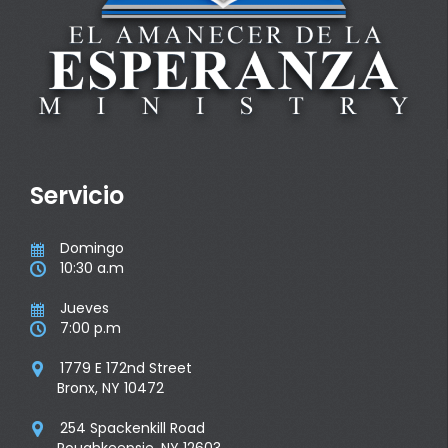
Servicio
Domingo

10:30 a.m

Jueves

7:00 p.m

1779 E 172nd Street

Bronx, NY 10472
254 Spackenkill Road

Poughkeepsie, NY 12603