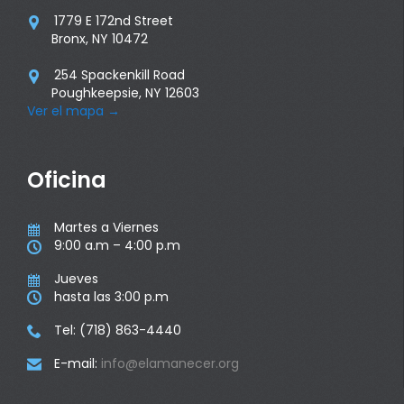
1779 E 172nd Street

Bronx, NY 10472
254 Spackenkill Road

Poughkeepsie, NY 12603
Ver el mapa
→
Oficina
Martes a Viernes

9:00 a.m – 4:00 p.m

Jueves

hasta las 3:00 p.m

Tel: (718) 863-4440

E-mail:
info@elamanecer.org
