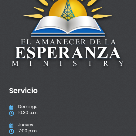
Servicio
Domingo

10:30 a.m

Jueves

7:00 p.m
