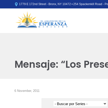

1779 E 172nd Street - Bronx, NY 10472 • 254 Spackenkill Road - 
Mensaje: “Los Prese
6 November, 2011