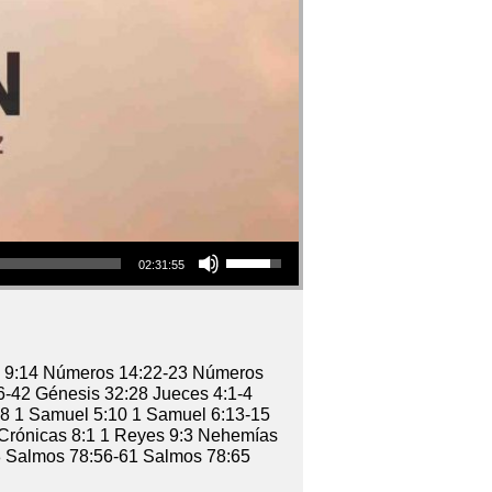
Use
02:31:55
Up/Down
Arrow
keys
to
increase
o 9:14 Números 14:22-23 Números
or
6-42 Génesis 32:28 Jueces 4:1-4
decrease
:8 1 Samuel 5:10 1 Samuel 6:13-15
volume.
 Crónicas 8:1 1 Reyes 9:3 Nehemías
8 Salmos 78:56-61 Salmos 78:65