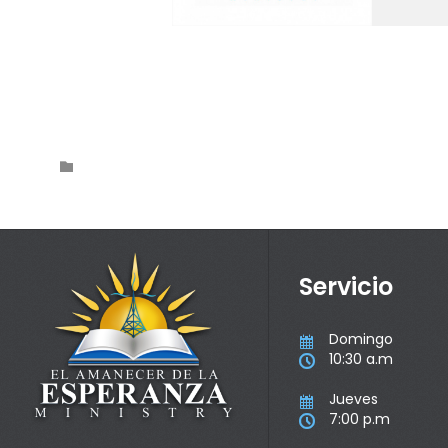
Category

Servicio
Domingo

10:30 a.m

Jueves

7:00 p.m
