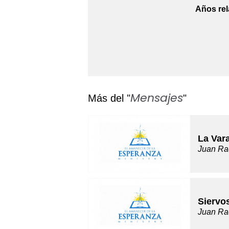
Años rel
Mensajes
Más del "
"
La Var
Juan Ra
Siervo
Juan Ra