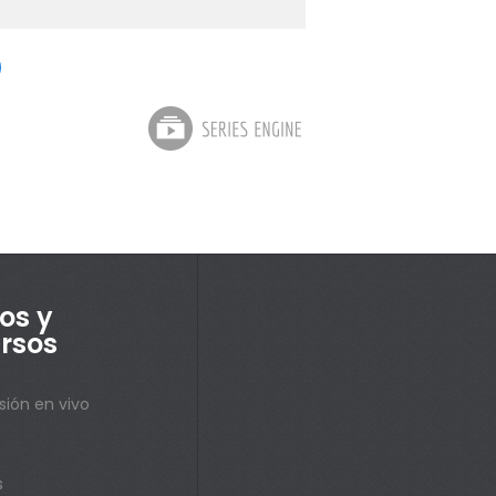
os y
rsos
sión en vivo
s
s