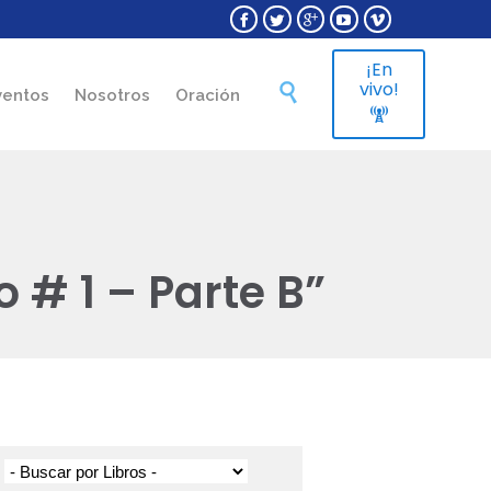





¡En
Skip
vivo!

ventos
Nosotros
Oración
to

content
 # 1 – Parte B”