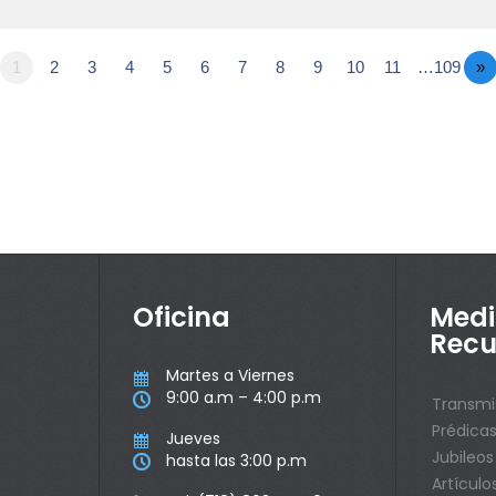
1
2
3
4
5
6
7
8
9
10
11
…109
»
Oficina
Medi
Recu
Martes a Viernes

9:00 a.m – 4:00 p.m

Transmi
Prédica
Jueves

Jubileos
hasta las 3:00 p.m

Artículo