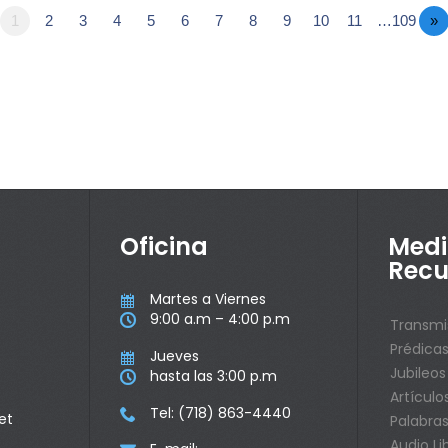
1
2
3
4
5
6
7
8
9
10
11
…109
»
Oficina
Medi
Recu
Martes a Viernes

9:00 a.m – 4:00 p.m

Transmi
Prédica
Jueves

Jubileos
hasta las 3:00 p.m

Artículo
Tel: (718) 863-4440

et
Palabras
Audio Li