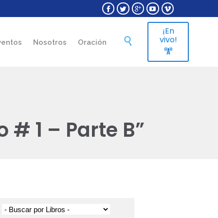





¡En
Skip
vivo!

ventos
Nosotros
Oración
to

content
 # 1 – Parte B”