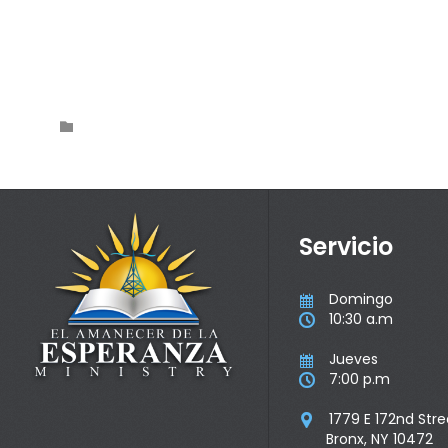
Category

Servicio
Domingo

10:30 a.m

Jueves

7:00 p.m

1779 E 172nd Stre

Bronx, NY 10472