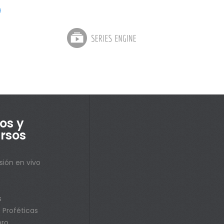
os y
rsos
sión en vivo
s
s
 Proféticas
bro