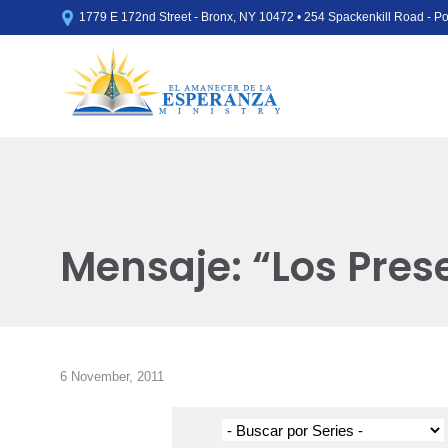

1779 E 172nd Street - Bronx, NY 10472 • 254 Spackenkill Road - 
Mensaje: “Los Prese
6 November, 2011