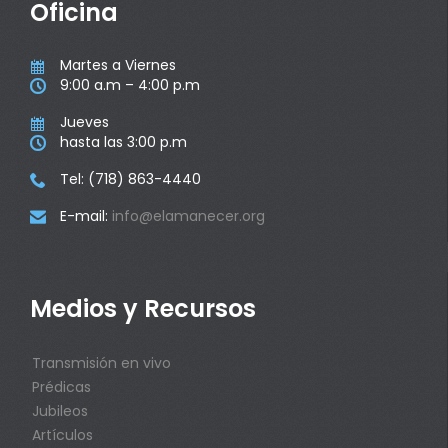
Oficina
Martes a Viernes

9:00 a.m – 4:00 p.m

Jueves

hasta las 3:00 p.m

Tel: (718) 863-4440

E-mail:
info@elamanecer.org

Medios y Recursos
Transmisión en vivo
Prédicas
Jubileos
Artículos