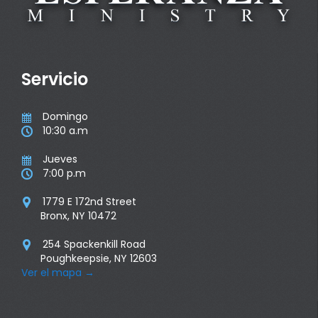
Servicio
Domingo

10:30 a.m

Jueves

7:00 p.m

1779 E 172nd Street

Bronx, NY 10472
254 Spackenkill Road

Poughkeepsie, NY 12603
Ver el mapa
→