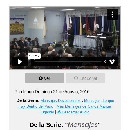
Ver
Escuchar
Predicado Domingo 21 de Agosto, 2016
De la Serie:
,
,
Mensajes Devocionales
Mensajes
Lo que
|
Hay Dentro del Vaso
Más Mensajes de Carlos Manuel
|
Ogando
Descargar Audio
Mensajes
De la Serie: "
"