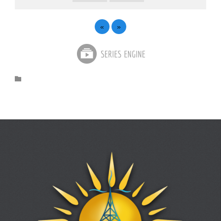
«
»
Category
