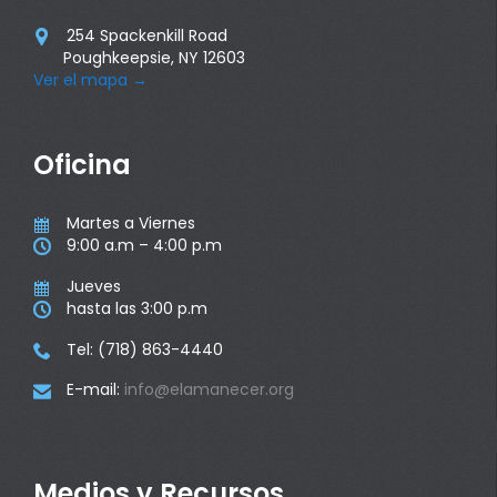
254 Spackenkill Road

Poughkeepsie, NY 12603
Ver el mapa
→
Oficina
Martes a Viernes

9:00 a.m – 4:00 p.m

Jueves

hasta las 3:00 p.m

Tel: (718) 863-4440

E-mail:
info@elamanecer.org

Medios y Recursos