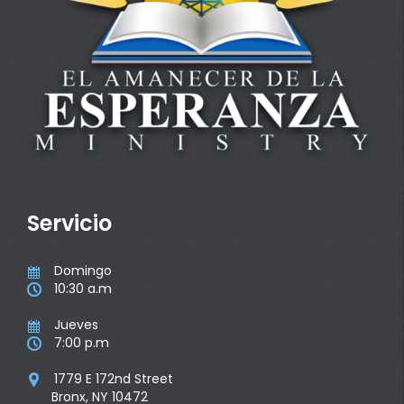
Servicio
Domingo

10:30 a.m

Jueves

7:00 p.m

1779 E 172nd Street

Bronx, NY 10472