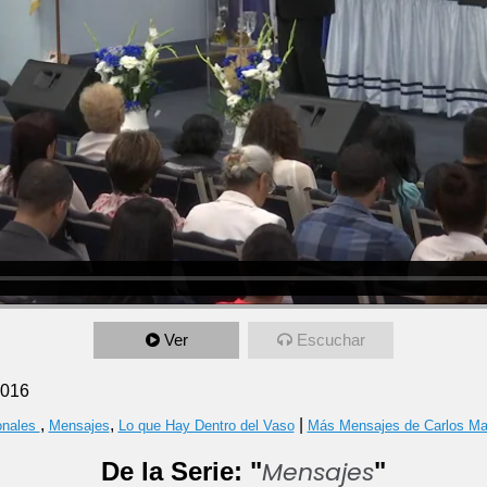
Ver
Escuchar
2016
,
,
|
onales
Mensajes
Lo que Hay Dentro del Vaso
Más Mensajes de Carlos M
Mensajes
De la Serie: "
"