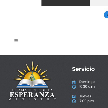
Category

Servicio
Domingo

10:30 a.m

Jueves

7:00 p.m
