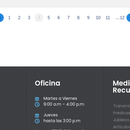
«
1
2
3
4
5
6
7
8
9
10
11
…12
Oficina
Medi
Recu
Martes a Viernes

9:00 a.m – 4:00 p.m

Transmi
Prédica
Jueves

Jubileos
hasta las 3:00 p.m

Artículo