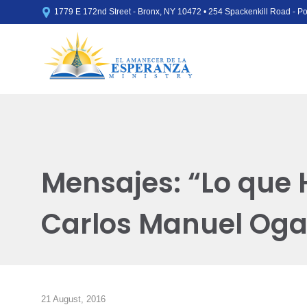

1779 E 172nd Street - Bronx, NY 10472 • 254 Spackenkill Road - 
Mensajes: “Lo que 
Carlos Manuel Og
21 August, 2016