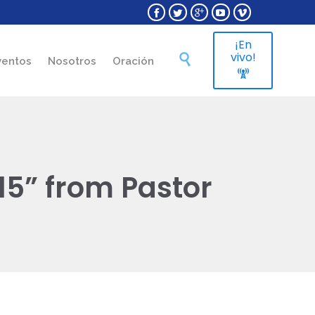





¡En
Skip
vivo!

ventos
Nosotros
Oración
to

content
15” from Pastor