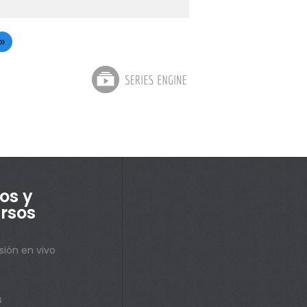
»
os y
rsos
sión en vivo
s
s