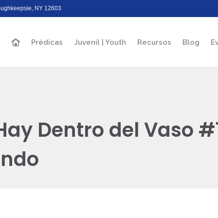
Poughkeepsie, NY 12603
Prédicas
Juvenil | Youth
Recursos
Blog
E
Hay Dentro del Vaso #
ando