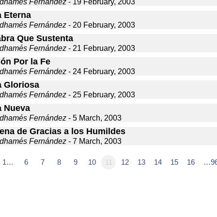
dhamés Fernández
- 19 February, 2003
a Eterna
dhamés Fernández
- 20 February, 2003
abra Que Sustenta
dhamés Fernández
- 21 February, 2003
ón Por la Fe
dhamés Fernández
- 24 February, 2003
a Gloriosa
dhamés Fernández
- 25 February, 2003
a Nueva
dhamés Fernández
- 5 March, 2003
lena de Gracias a los Humildes
dhamés Fernández
- 7 March, 2003
1…
6
7
8
9
10
11
12
13
14
15
16
…9