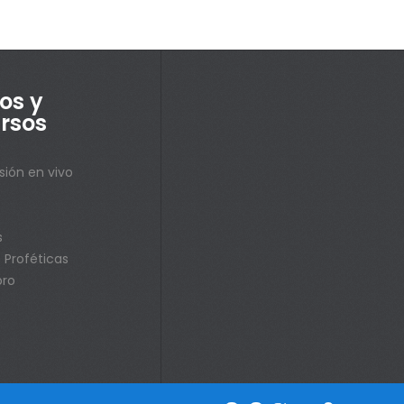
os y
rsos
sión en vivo
s
s
 Proféticas
bro