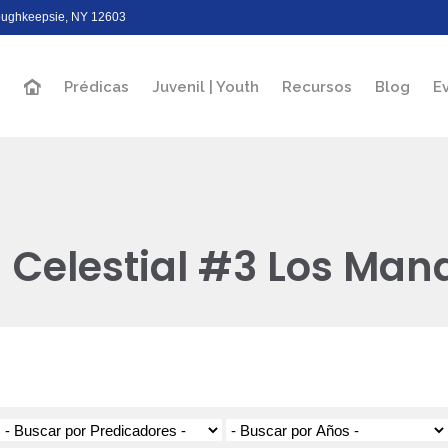
Poughkeepsie, NY 12603
Prédicas
Juvenil | Youth
Recursos
Blog
E
n Celestial #3 Los Ma