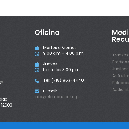
Oficina
Medi
Recu
Martes a Viernes

9:00 a.m – 4:00 p.m

Transmi
Prédica
Jueves

Jubileos
hasta las 3:00 p.m

Artículo
Tel: (718) 863-4440

et
Palabras
Audio Li
E-mail:

info@elamanecer.org
Road
 12603