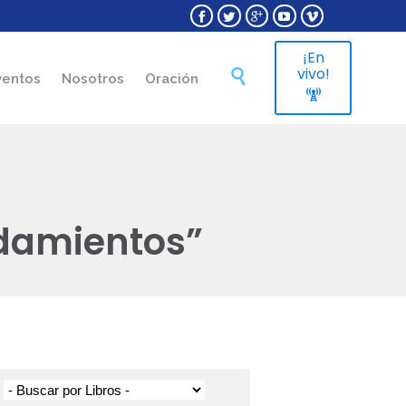





¡En
Skip
vivo!

ventos
Nosotros
Oración
to

content
ndamientos”