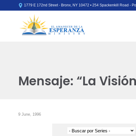

1779 E 172nd Street - Bronx, NY 10472 • 254 Spackenkill Road - 
Mensaje: “La Visió
9 June, 1996