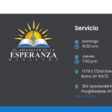
Servicio
Domingo

10:30 a.m

Jueves

7:00 p.m

1779 E 172nd Stre

Bronx, NY 10472
254 Spackenkill 

Poughkeepsie, NY
Ver el mapa
→