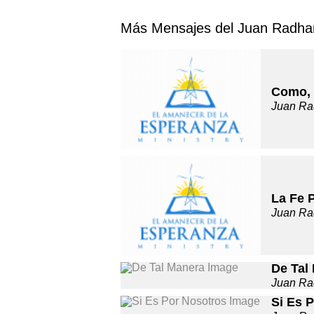
Más Mensajes del Juan Radha
Como, 
Juan Ra
La Fe 
Juan Ra
De Tal
Juan Ra
Si Es 