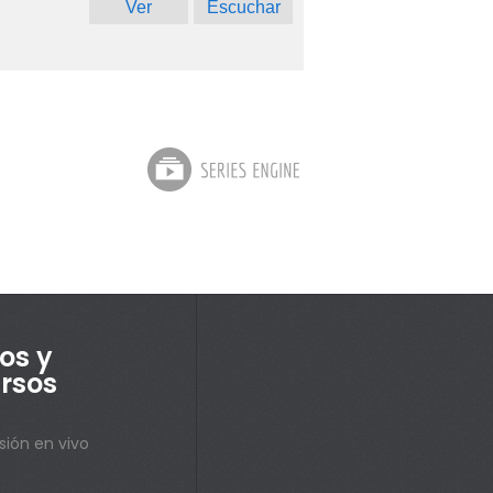
Ver
Escuchar
os y
rsos
sión en vivo
s