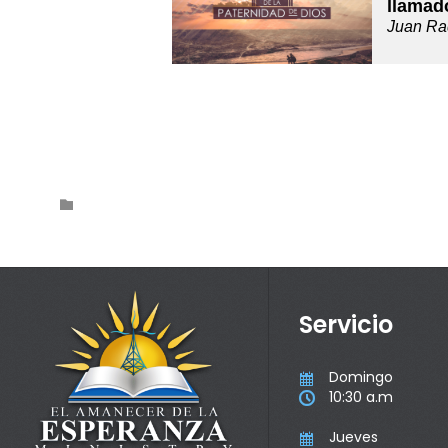
llamad
Juan Ra
Category

Servicio
Domingo

10:30 a.m

Jueves
