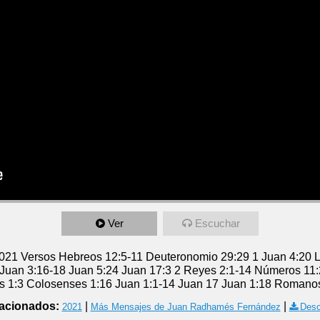
Ver
Escuchar
021 Versos Hebreos 12:5-11 Deuteronomio 29:29 1 Juan 4:20 L
 Juan 3:16-18 Juan 5:24 Juan 17:3 2 Reyes 2:1-14 Números 11:
s 1:3 Colosenses 1:16 Juan 1:1-14 Juan 17 Juan 1:18 Romanos
acionados:
|
|
2021
Más Mensajes de Juan Radhamés Fernández
Desc