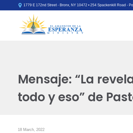

1779 E 172nd Street - Bronx, NY 10472 • 254 Spackenkill Road - 
Mensaje: “La revel
todo y eso” de Pa
18 March, 2022