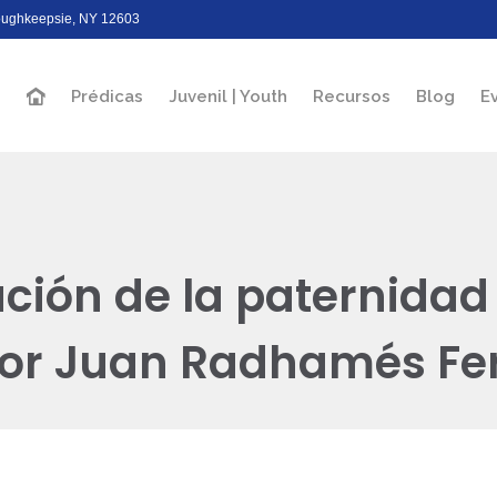
Poughkeepsie, NY 12603
Prédicas
Juvenil | Youth
Recursos
Blog
E
ación de la paternidad
stor Juan Radhamés F