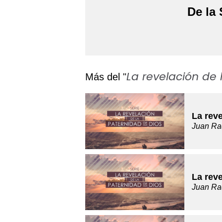
De la 
La revelación de 
Más del "
La reve
Juan Ra
La reve
Juan Ra