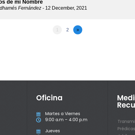
os de mi Nombre
dhamés Fernández
- 12 December, 2021
1
2
»
Oficina
Medi
Recu
Martes a Viernes

9:00 a.m – 4:00 p.m

Transmi
Prédica
Jueves
