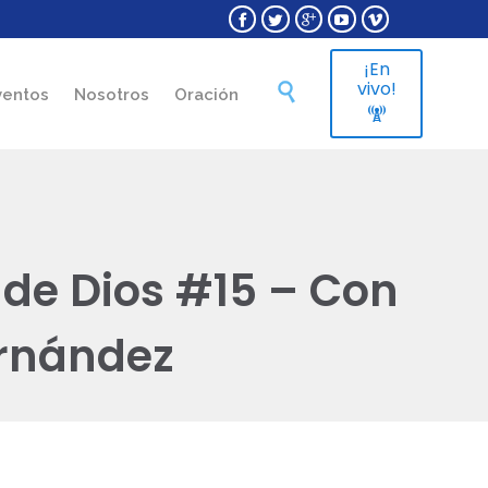





¡En
Skip
vivo!

ventos
Nosotros
Oración
to

content
 de Dios #15 – Con
ernández