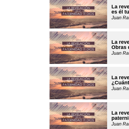
La reve
es él t
Juan Ra
La reve
Obras 
Juan Ra
La reve
¿Cuánt
Juan Ra
La reve
paterni
Juan Ra