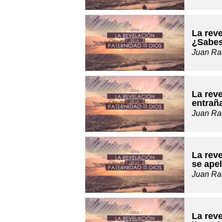
La reve
¿Sabes
Juan Ra
La reve
entrañ
Juan Ra
La reve
se apel
Juan Ra
La reve