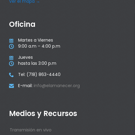
Ver el mapa
→
Oficina
Martes a Viernes

9:00 a.m – 4:00 p.m

Jueves

hasta las 3:00 p.m

Tel: (718) 863-4440

E-mail:
info@elamanecer.org

Medios y Recursos
Transmisión en vivo