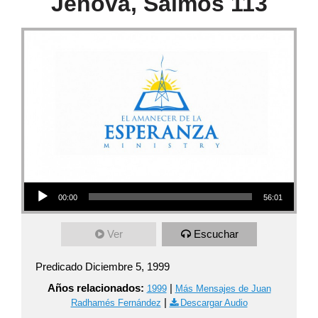
Jehová, Salmos 113
Audio Player
00:00
56:01
Ver
Escuchar
Predicado Diciembre 5, 1999
Años relacionados:
|
1999
Más Mensajes de Juan
|
Radhamés Fernández
Descargar Audio