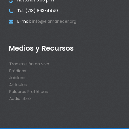
hasta las 3:00 p.m

Tel: (718) 863-4440

E-mail:
info@elamanecer.org

Medios y Recursos
Transmisión en vivo
Prédicas
Jubileos
Artículos
Palabras Proféticas
Audio Libro