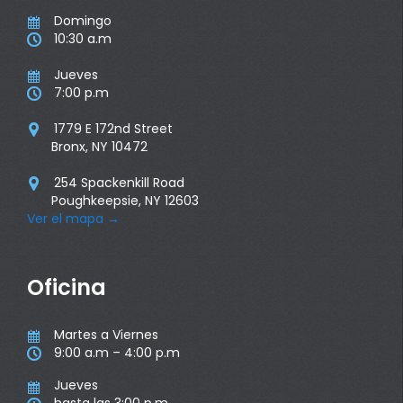
Domingo

10:30 a.m

Jueves

7:00 p.m

1779 E 172nd Street

Bronx, NY 10472
254 Spackenkill Road

Poughkeepsie, NY 12603
Ver el mapa
→
Oficina
Martes a Viernes

9:00 a.m – 4:00 p.m

Jueves
