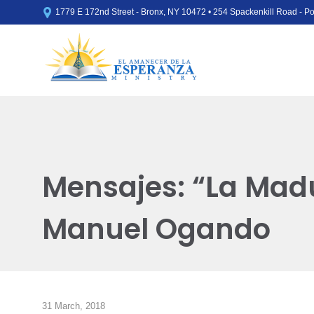

1779 E 172nd Street - Bronx, NY 10472 • 254 Spackenkill Road - 
Mensajes: “La Madu
Manuel Ogando
31 March, 2018