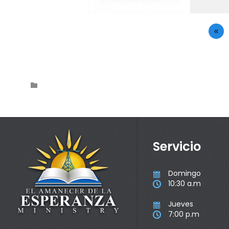
«
Category

Servicio
Domingo

10:30 a.m

Jueves

7:00 p.m
