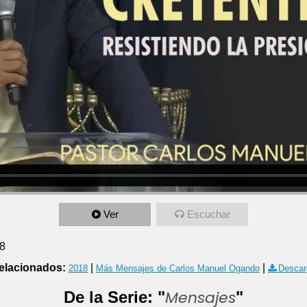
Ver
Escuchar
18
elacionados:
|
|
2018
Más Mensajes de Carlos Manuel Ogando
Descar
Mensajes
De la Serie: "
"