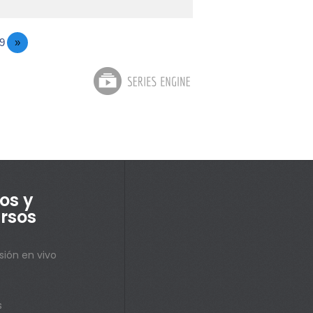
9
»
os y
rsos
sión en vivo
s
s