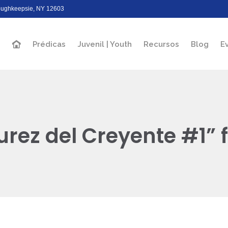
Poughkeepsie, NY 12603
Prédicas
Juvenil | Youth
Recursos
Blog
E
rez del Creyente #1” 