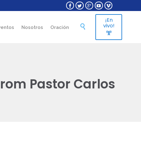





¡En
Skip
vivo!

ventos
Nosotros
Oración
to

content
from Pastor Carlos