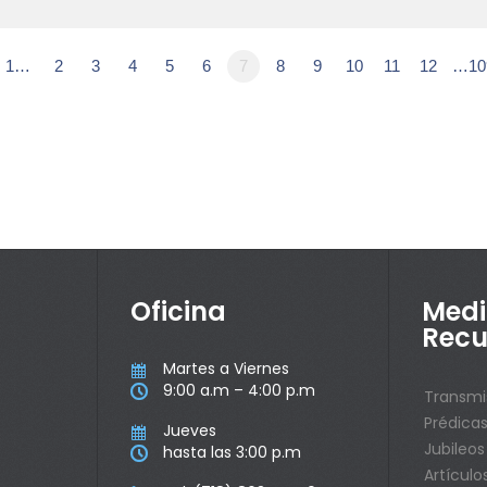
1…
2
3
4
5
6
7
8
9
10
11
12
…10
Oficina
Medi
Recu
Martes a Viernes

9:00 a.m – 4:00 p.m

Transmi
Prédica
Jueves

Jubileos
hasta las 3:00 p.m

Artículo