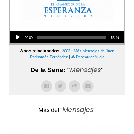
Audio Player
00:00
53:49
Años relacionados:
|
2003
Más Mensajes de Juan
|
Radhamés Fernández
Descargar Audio
Mensajes
De la Serie: "
"
Mensajes
Más del "
"