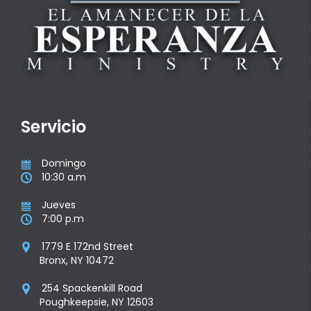
Servicio
Domingo

10:30 a.m

Jueves

7:00 p.m

1779 E 172nd Street

Bronx, NY 10472
254 Spackenkill Road

Poughkeepsie, NY 12603