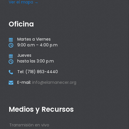
Ver el mapa
→
Oficina
Martes a Viernes

9:00 a.m – 4:00 p.m

Jueves

hasta las 3:00 p.m

Tel: (718) 863-4440

E-mail:
info@elamanecer.org

Medios y Recursos
Transmisión en vivo