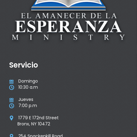
Servicio
Domingo

10:30 a.m

Jueves

7:00 p.m

1779 E 172nd Street

Bronx, NY 10472
254 Spackenkill Road
