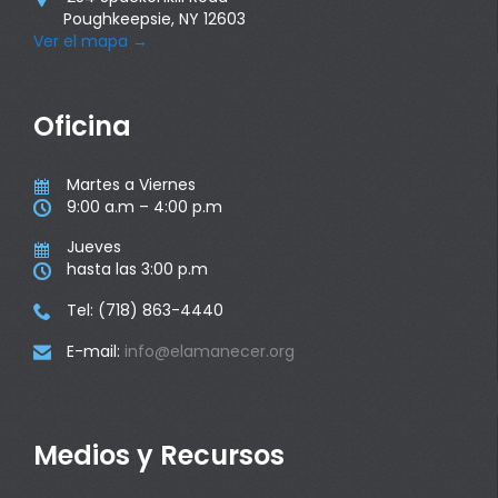
Poughkeepsie, NY 12603
Ver el mapa
→
Oficina
Martes a Viernes

9:00 a.m – 4:00 p.m

Jueves

hasta las 3:00 p.m

Tel: (718) 863-4440

E-mail:
info@elamanecer.org

Medios y Recursos