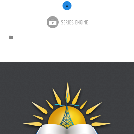
»
Category
