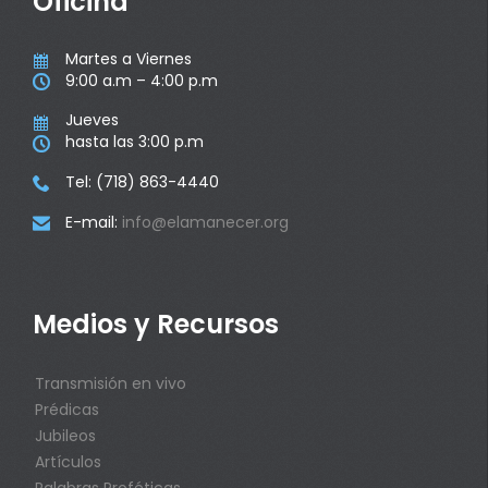
Oficina
Martes a Viernes

9:00 a.m – 4:00 p.m

Jueves

hasta las 3:00 p.m

Tel: (718) 863-4440

E-mail:
info@elamanecer.org

Medios y Recursos
Transmisión en vivo
Prédicas
Jubileos
Artículos
Palabras Proféticas