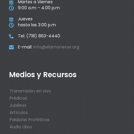
Martes a Viernes

9:00 a.m – 4:00 p.m

Jueves

hasta las 3:00 p.m

Tel: (718) 863-4440

E-mail:
info@elamanecer.org

Medios y Recursos
Transmisión en vivo
Prédicas
Jubileos
Artículos
Palabras Proféticas
Audio Libro