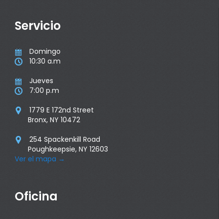
Servicio
Domingo

10:30 a.m

Jueves

7:00 p.m

1779 E 172nd Street

Bronx, NY 10472
254 Spackenkill Road

Poughkeepsie, NY 12603
Ver el mapa
→
Oficina