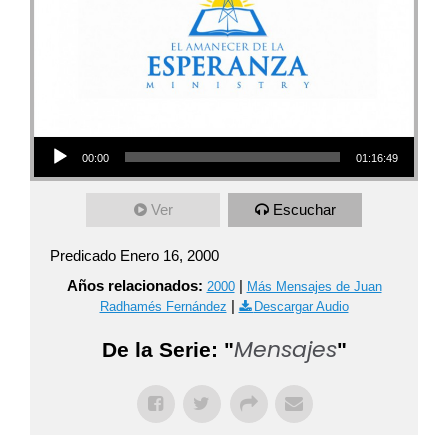
Audio Player
00:00
01:16:49
Ver
Escuchar
Predicado Enero 16, 2000
Años relacionados:
|
2000
Más Mensajes de Juan
|
Radhamés Fernández
Descargar Audio
Mensajes
De la Serie: "
"