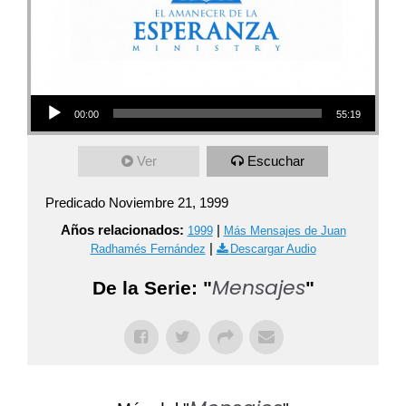
Audio Player
00:00
55:19
Ver
Escuchar
Predicado Noviembre 21, 1999
Años relacionados:
|
1999
Más Mensajes de Juan
|
Radhamés Fernández
Descargar Audio
Mensajes
De la Serie: "
"