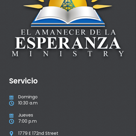
Servicio
Domingo

10:30 a.m

Jueves

7:00 p.m

1779 E 172nd Street
