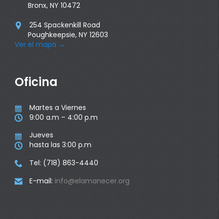
Bronx, NY 10472
254 Spackenkill Road

Poughkeepsie, NY 12603
Ver el mapa
→
Oficina
Martes a Viernes

9:00 a.m – 4:00 p.m

Jueves

hasta las 3:00 p.m

Tel: (718) 863-4440

E-mail:
info@elamanecer.org
