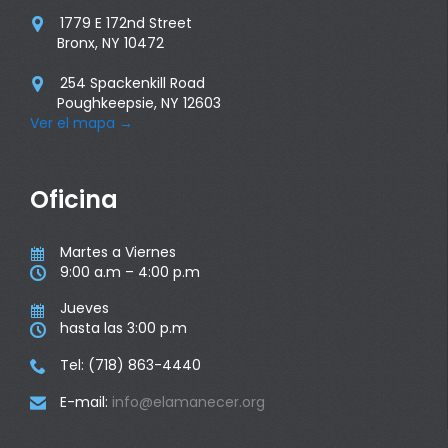
1779 E 172nd Street

Bronx, NY 10472
254 Spackenkill Road

Poughkeepsie, NY 12603
Ver el mapa
→
Oficina
Martes a Viernes

9:00 a.m – 4:00 p.m

Jueves

hasta las 3:00 p.m

Tel: (718) 863-4440

E-mail:
info@elamanecer.org
