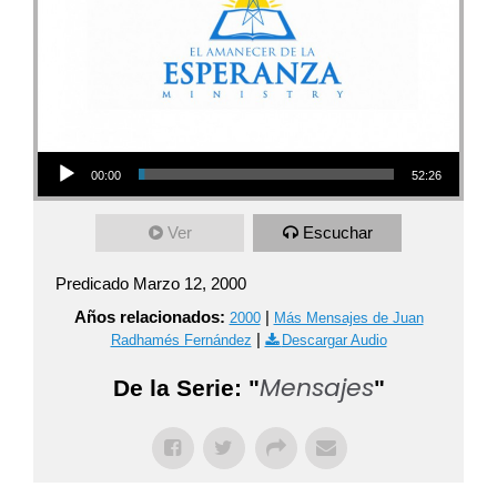
Audio Player
00:00
52:26
Ver
Escuchar
Predicado Marzo 12, 2000
Años relacionados:
|
2000
Más Mensajes de Juan
|
Radhamés Fernández
Descargar Audio
Mensajes
De la Serie: "
"