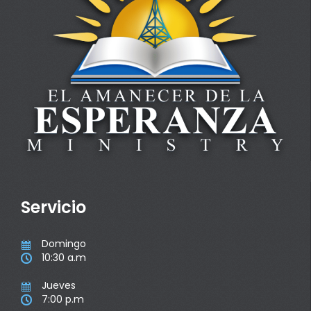
Servicio
Domingo

10:30 a.m

Jueves

7:00 p.m
