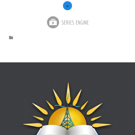
»
Category
