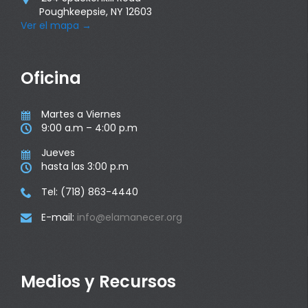
Poughkeepsie, NY 12603
Ver el mapa
→
Oficina
Martes a Viernes

9:00 a.m – 4:00 p.m

Jueves

hasta las 3:00 p.m

Tel: (718) 863-4440

E-mail:
info@elamanecer.org

Medios y Recursos