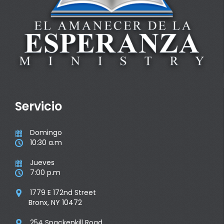
Servicio
Domingo

10:30 a.m

Jueves

7:00 p.m

1779 E 172nd Street

Bronx, NY 10472
254 Spackenkill Road
