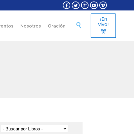





¡En
Skip
vivo!

ventos
Nosotros
Oración
to

content