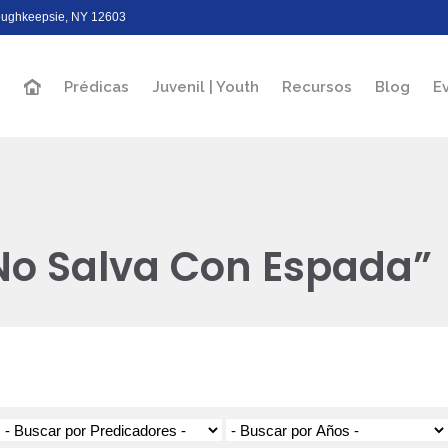
Poughkeepsie, NY 12603
Prédicas
Juvenil | Youth
Recursos
Blog
E
No Salva Con Espada”