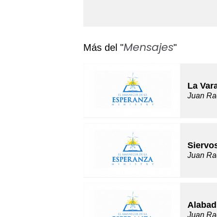
Mensajes
Más del "
"
La Var
Juan Ra
Siervo
Juan Ra
Alabad
Juan Ra