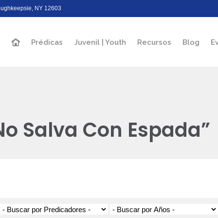
Poughkeepsie, NY 12603
Prédicas
Juvenil | Youth
Recursos
Blog
E
No Salva Con Espada”