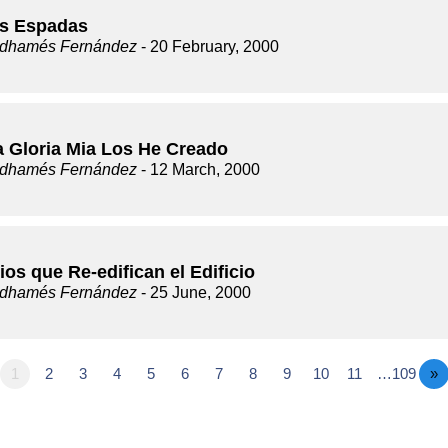
s Espadas
dhamés Fernández
- 20 February, 2000
a Gloria Mia Los He Creado
dhamés Fernández
- 12 March, 2000
ios que Re-edifican el Edificio
dhamés Fernández
- 25 June, 2000
1
2
3
4
5
6
7
8
9
10
11
…109
»