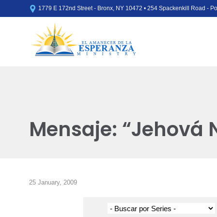

1779 E 172nd Street - Bronx, NY 10472 • 254 Spackenkill Road - 
Mensaje: “Jehová 
25 January, 2009