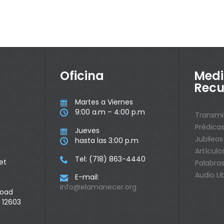
Oficina
Medi
Recu
Martes a Viernes

9:00 a.m – 4:00 p.m

Transmi
Prédica
Jueves

Jubileos
hasta las 3:00 p.m

Artículo
Tel: (718) 863-4440

et
Palabras
Audio Li
E-mail:

info@elamanecer.org
Road
 12603