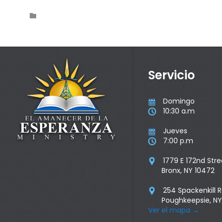
Category

Servicio
Domingo

10:30 a.m

Jueves

7:00 p.m

1779 E 172nd Stre

Bronx, NY 10472
254 Spackenkill 

Poughkeepsie, NY
Ver el mapa
→