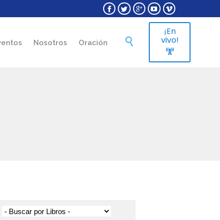





¡En
Skip
vivo!

ventos
Nosotros
Oración
to

content