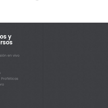
os y
rsos
sión en vivo
s
s
 Proféticas
bro