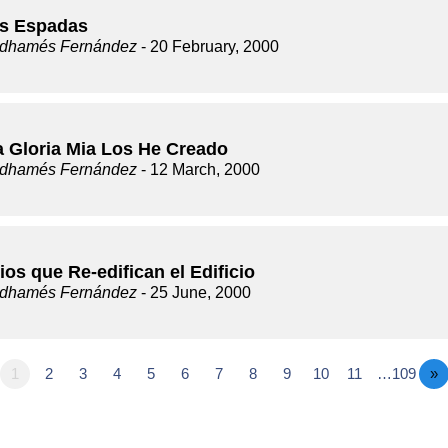
s Espadas
dhamés Fernández
- 20 February, 2000
a Gloria Mia Los He Creado
dhamés Fernández
- 12 March, 2000
ios que Re-edifican el Edificio
dhamés Fernández
- 25 June, 2000
1
2
3
4
5
6
7
8
9
10
11
…109
»