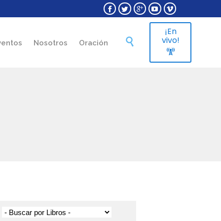





¡En
Skip
vivo!

ventos
Nosotros
Oración
to

content