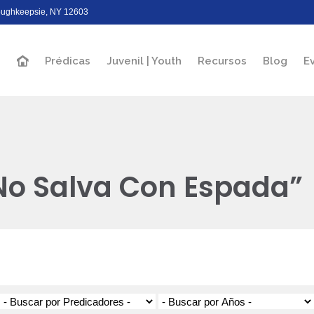
Poughkeepsie, NY 12603
Prédicas
Juvenil | Youth
Recursos
Blog
E
No Salva Con Espada”