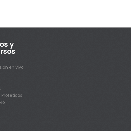
os y
rsos
sión en vivo
s
s
 Proféticas
bro