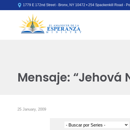

1779 E 172nd Street - Bronx, NY 10472 • 254 Spackenkill Road - 
Mensaje: “Jehová 
25 January, 2009