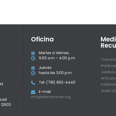
Oficina
Medi
Recu
Martes a Viernes

9:00 a.m – 4:00 p.m

Transmi
Prédica
Jueves

Jubileos
hasta las 3:00 p.m

Artículo
Tel: (718) 863-4440

et
Palabras
Audio Li
E-mail:

info@elamanecer.org
Road
 12603