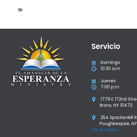
Category

Servicio
Domingo

10:30 a.m

Jueves

7:00 p.m

1779 E 172nd Stre

Bronx, NY 10472
254 Spackenkill 

Poughkeepsie, NY
Ver el mapa
→