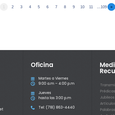
1
2
3
4
5
6
7
8
9
10
11
…109
»
Oficina
Medi
Recu
Martes a Viernes

9:00 a.m – 4:00 p.m

Transmi
Prédica
Jueves

Jubileos
hasta las 3:00 p.m

Artículo
Tel: (718) 863-4440

et
Palabras