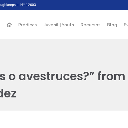
Poughkeepsie, NY 12603
Prédicas
Juvenil | Youth
Recursos
Blog
E
s o avestruces?” from
dez