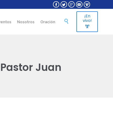





¡En
Skip
vivo!

ventos
Nosotros
Oración
to

content
 Pastor Juan