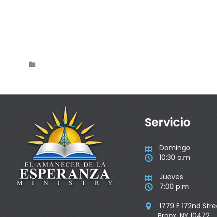
Category

Servicio
Domingo

10:30 a.m

Jueves

7:00 p.m

1779 E 172nd Stre

Bronx, NY 10472