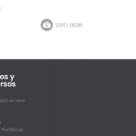
os y
rsos
sión en vivo
s
s
 Proféticas