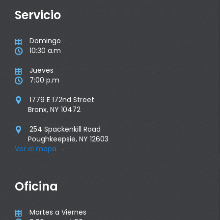
Servicio
Domingo

10:30 a.m

Jueves

7:00 p.m

1779 E 172nd Street

Bronx, NY 10472
254 Spackenkill Road

Poughkeepsie, NY 12603
Ver el mapa
→
Oficina
Martes a Viernes
