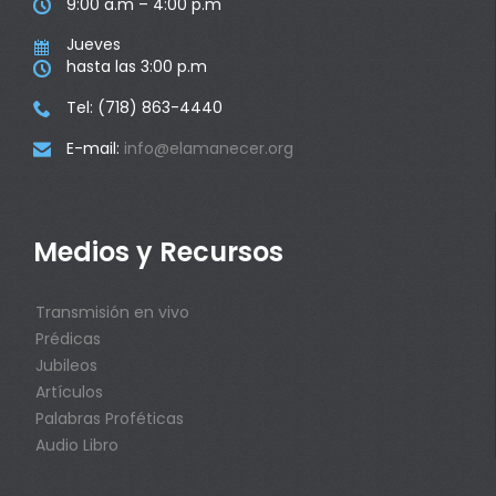
9:00 a.m – 4:00 p.m

Jueves

hasta las 3:00 p.m

Tel: (718) 863-4440

E-mail:
info@elamanecer.org

Medios y Recursos
Transmisión en vivo
Prédicas
Jubileos
Artículos
Palabras Proféticas
Audio Libro